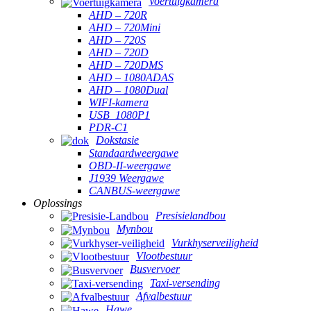
Voertuigkamera
AHD – 720R
AHD – 720Mini
AHD – 720S
AHD – 720D
AHD – 720DMS
AHD – 1080ADAS
AHD – 1080Dual
WIFI-kamera
USB_1080P1
PDR-C1
Dokstasie
Standaardweergawe
OBD-II-weergawe
J1939 Weergawe
CANBUS-weergawe
Oplossings
Presisielandbou
Mynbou
Vurkhyserveiligheid
Vlootbestuur
Busvervoer
Taxi-versending
Afvalbestuur
Hawe