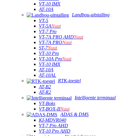
VT-10 IMX
AT-10A
Landbou-uitstalling
VT-5
VT-5A
Nuut
VT-7 Pro
VT-7A PRO AHD
Nuut
VT-7A PRO
Nuut
ST-7
Nuut
VT-10 Pro
VT-10A Pro
Nuut
VT-10 IMX
AT-10A
AT-10AL
RTK-toestel
AT-B2
AT-R2
Intelligente terminaal
VT-Boks
VT-BOX-II
Nuut
ADAS & DMS
KI-MDVR040
VT-7 Pro AHD
VT-10 Pro AHD