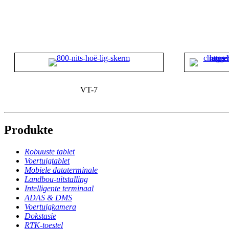
VT-7
Produkte
Robuuste tablet
Voertuigtablet
Mobiele dataterminale
Landbou-uitstalling
Intelligente terminaal
ADAS & DMS
Voertuigkamera
Dokstasie
RTK-toestel