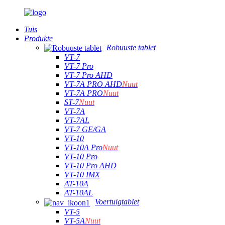
Tuis
Produkte
Robuuste tablet
VT-7
VT-7 Pro
VT-7 Pro AHD
VT-7A PRO AHD
Nuut
VT-7A PRO
Nuut
ST-7
Nuut
VT-7A
VT-7AL
VT-7 GE/GA
VT-10
VT-10A Pro
Nuut
VT-10 Pro
VT-10 Pro AHD
VT-10 IMX
AT-10A
AT-10AL
Voertuigtablet
VT-5
VT-5A
Nuut