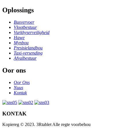
Oplossings
Busvervoer
Vlootbestuur
Vurkhyserveiligheid
Hawe
Mynbou
Presisielandbou
Taxi-versending
Afvalbestuur
Oor ons
Oor Ons
Nuus
Kontak
KONTAK
Kopiereg © 2023. 3Rtablet Alle regte voorbehou