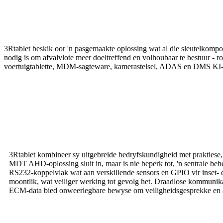
3Rtablet beskik oor 'n pasgemaakte oplossing wat al die sleutelkompo
nodig is om afvalvlote meer doeltreffend en volhoubaar te bestuur - r
voertuigtablette, MDM-sagteware, kamerastelsel, ADAS en DMS KI-
3Rtablet kombineer sy uitgebreide bedryfskundigheid met praktiese,
MDT AHD-oplossing sluit in, maar is nie beperk tot, 'n sentrale be
RS232-koppelvlak wat aan verskillende sensors en GPIO vir inset- e
moontlik, wat veiliger werking tot gevolg het. Draadlose kommunika
ECM-data bied onweerlegbare bewyse om veiligheidsgesprekke en afr