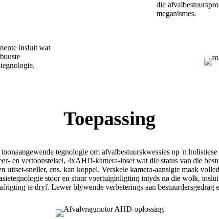
die afvalbestuurspr
meganismes.
nente insluit wat
obuuste
tegnologie.
Toepassing
 toonaangewende tegnologie om afvalbestuurskwessies op 'n holistiese e
heer- en vertoonstelsel, 4xAHD-kamera-inset wat die status van die be
n uitset-sneller, ens. kan koppel. Verskeie kamera-aansigte maak voll
sietegnologie stoor en stuur voertuiginligting intyds na die wolk, ins
igting te dryf. Lewer blywende verbeterings aan bestuurdersgedrag e