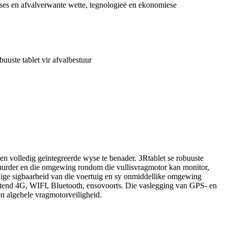
oses en afvalverwante wette, tegnologieë en ekonomiese
n volledig geïntegreerde wyse te benader. 3Rtablet se robuuste
stuurder en die omgewing rondom die vullisvragmotor kan monitor,
edige sigbaarheid van die voertuig en sy onmiddellike omgewing
luitend 4G, WIFI, Bluetooth, ensovoorts. Die vaslegging van GPS- en
n algehele vragmotorveiligheid.