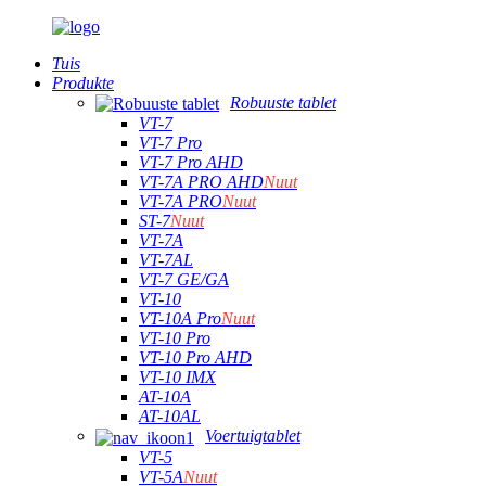
Tuis
Produkte
Robuuste tablet
VT-7
VT-7 Pro
VT-7 Pro AHD
VT-7A PRO AHD
Nuut
VT-7A PRO
Nuut
ST-7
Nuut
VT-7A
VT-7AL
VT-7 GE/GA
VT-10
VT-10A Pro
Nuut
VT-10 Pro
VT-10 Pro AHD
VT-10 IMX
AT-10A
AT-10AL
Voertuigtablet
VT-5
VT-5A
Nuut