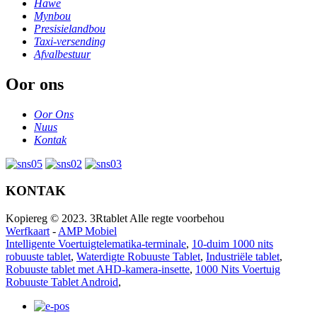
Hawe
Mynbou
Presisielandbou
Taxi-versending
Afvalbestuur
Oor ons
Oor Ons
Nuus
Kontak
KONTAK
Kopiereg © 2023. 3Rtablet Alle regte voorbehou
Werfkaart
-
AMP Mobiel
Intelligente Voertuigtelematika-terminale
,
10-duim 1000 nits
robuuste tablet
,
Waterdigte Robuuste Tablet
,
Industriële tablet
,
Robuuste tablet met AHD-kamera-insette
,
1000 Nits Voertuig
Robuuste Tablet Android
,