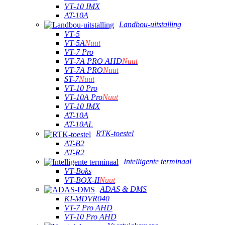
VT-10 IMX
AT-10A
Landbou-uitstalling
VT-5
VT-5A
Nuut
VT-7 Pro
VT-7A PRO AHD
Nuut
VT-7A PRO
Nuut
ST-7
Nuut
VT-10 Pro
VT-10A Pro
Nuut
VT-10 IMX
AT-10A
AT-10AL
RTK-toestel
AT-B2
AT-R2
Intelligente terminaal
VT-Boks
VT-BOX-II
Nuut
ADAS & DMS
KI-MDVR040
VT-7 Pro AHD
VT-10 Pro AHD