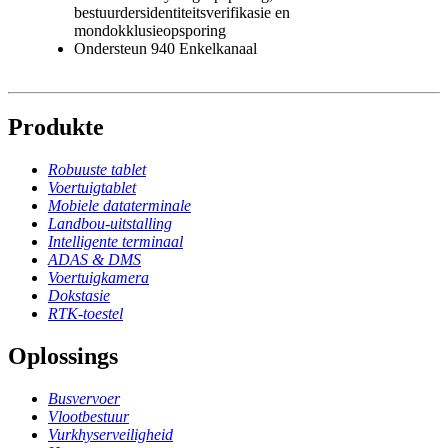
bestuurdersidentiteitsverifikasie en
mondokklusieopsporing
Ondersteun 940 Enkelkanaal
Produkte
Robuuste tablet
Voertuigtablet
Mobiele dataterminale
Landbou-uitstalling
Intelligente terminaal
ADAS & DMS
Voertuigkamera
Dokstasie
RTK-toestel
Oplossings
Busvervoer
Vlootbestuur
Vurkhyserveiligheid