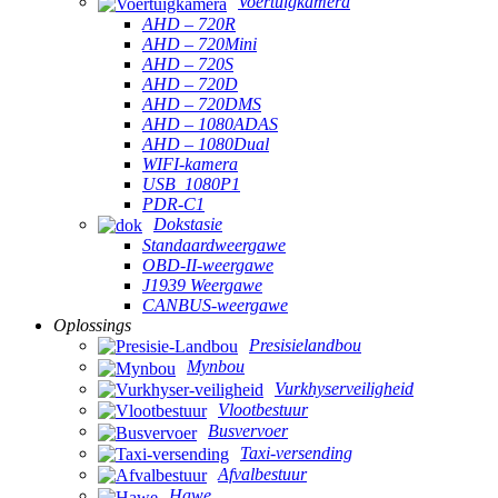
Voertuigkamera
AHD – 720R
AHD – 720Mini
AHD – 720S
AHD – 720D
AHD – 720DMS
AHD – 1080ADAS
AHD – 1080Dual
WIFI-kamera
USB_1080P1
PDR-C1
Dokstasie
Standaardweergawe
OBD-II-weergawe
J1939 Weergawe
CANBUS-weergawe
Oplossings
Presisielandbou
Mynbou
Vurkhyserveiligheid
Vlootbestuur
Busvervoer
Taxi-versending
Afvalbestuur
Hawe