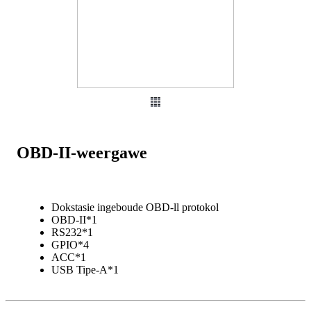
OBD-II-weergawe
Dokstasie ingeboude OBD-ll protokol
OBD-II*1
RS232*1
GPIO*4
ACC*1
USB Tipe-A*1