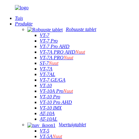
Tuis
Produkte
Robuuste tablet
VT-7
VT-7 Pro
VT-7 Pro AHD
VT-7A PRO AHD
Nuut
VT-7A PRO
Nuut
ST-7
Nuut
VT-7A
VT-7AL
VT-7 GE/GA
VT-10
VT-10A Pro
Nuut
VT-10 Pro
VT-10 Pro AHD
VT-10 IMX
AT-10A
AT-10AL
Voertuigtablet
VT-5
VT-5A
Nuut