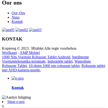
Oor ons
Oor Ons
Nuus
Kontak
KONTAK
Kopiereg © 2023. 3Rtablet Alle regte voorbehou
Werfkaart
-
AMP Mobiel
1000 Nits Voertuig Robuuste Tablet Android
,
Intelligente
Voertuigtelematika-terminale
,
Industriële tablet
,
Waterdigte
Robuuste Tablet
,
10-duim 1000 nits robuuste tablet
,
Robuuste tablet
met AHD-kamera-insette
,
Kontak
Stuur e-pos
x