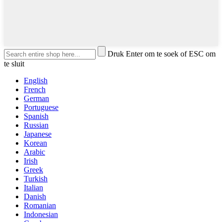
Druk Enter om te soek of ESC om
te sluit
English
French
German
Portuguese
Spanish
Russian
Japanese
Korean
Arabic
Irish
Greek
Turkish
Italian
Danish
Romanian
Indonesian