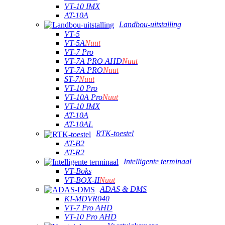
VT-10 IMX
AT-10A
Landbou-uitstalling
VT-5
VT-5A
Nuut
VT-7 Pro
VT-7A PRO AHD
Nuut
VT-7A PRO
Nuut
ST-7
Nuut
VT-10 Pro
VT-10A Pro
Nuut
VT-10 IMX
AT-10A
AT-10AL
RTK-toestel
AT-B2
AT-R2
Intelligente terminaal
VT-Boks
VT-BOX-II
Nuut
ADAS & DMS
KI-MDVR040
VT-7 Pro AHD
VT-10 Pro AHD