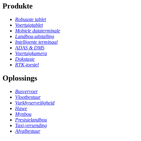
Produkte
Robuuste tablet
Voertuigtablet
Mobiele dataterminale
Landbou-uitstalling
Intelligente terminaal
ADAS & DMS
Voertuigkamera
Dokstasie
RTK-toestel
Oplossings
Busvervoer
Vlootbestuur
Vurkhyserveiligheid
Hawe
Mynbou
Presisielandbou
Taxi-versending
Afvalbestuur