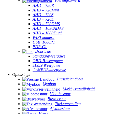
Voertuigkamera
AHD – 720R
AHD – 720Mini
AHD – 720S
AHD – 720D
AHD – 720DMS
AHD – 1080ADAS
AHD – 1080Dual
WIFI-kamera
USB_1080P1
PDR-C1
Dokstasie
Standaardweergawe
OBD-II-weergawe
J1939 Weergawe
CANBUS-weergawe
Oplossings
Presisielandbou
Mynbou
Vurkhyserveiligheid
Vlootbestuur
Busvervoer
Taxi-versending
Afvalbestuur
Hawe