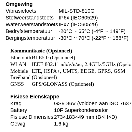
Omgewing
Vibrasietoets
MIL-STD-810G
Stofweerstandstoets
IP6x (IEC60529)
Waterweerstandstoets
IPx7 (IEC60529)
Bedryfstemperatuur
-20°C ~ 65°C (-4°F ~ 149°F)
Bergingstemperatuur
-30°C ~ 70°C (-22°F ~ 158°F)
Kommunikasie (Opsioneel)
Bluetooth
BLE5.0 (Opsioneel)
WLAN
IEEE 802.11 a/b/g/n/ac; 2.4GHz/5GHz (Opsio
Mobiele
LTE, HSPA+, UMTS, EDGE, GPRS, GSM
Breëband
(Opsioneel)
GNSS
GPS/GLONASS (Opsioneel)
Fisiese Eienskappe
Krag
GS9-36V (voldoen aan ISO 7637-
Battery
10F Superkondensator
Fisiese Dimensies
273×183×49 mm (B×H×D)
Gewig
1.6 kg