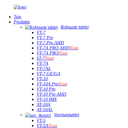
Tuis
Produkte
Robuuste tablet
VT-7
VT-7 Pro
VT-7 Pro AHD
VT-7A PRO AHD
Nuut
VT-7A PRO
Nuut
ST-7
Nuut
VT-7A
VT-7AL
VT-7 GE/GA
VT-10
VT-10A Pro
Nuut
VT-10 Pro
VT-10 Pro AHD
VT-10 IMX
AT-10A
AT-10AL
Voertuigtablet
VT-5
VT-5A
Nuut