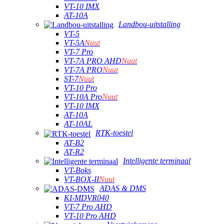
VT-10 IMX
AT-10A
Landbou-uitstalling
VT-5
VT-5A
Nuut
VT-7 Pro
VT-7A PRO AHD
Nuut
VT-7A PRO
Nuut
ST-7
Nuut
VT-10 Pro
VT-10A Pro
Nuut
VT-10 IMX
AT-10A
AT-10AL
RTK-toestel
AT-B2
AT-R2
Intelligente terminaal
VT-Boks
VT-BOX-II
Nuut
ADAS & DMS
KI-MDVR040
VT-7 Pro AHD
VT-10 Pro AHD