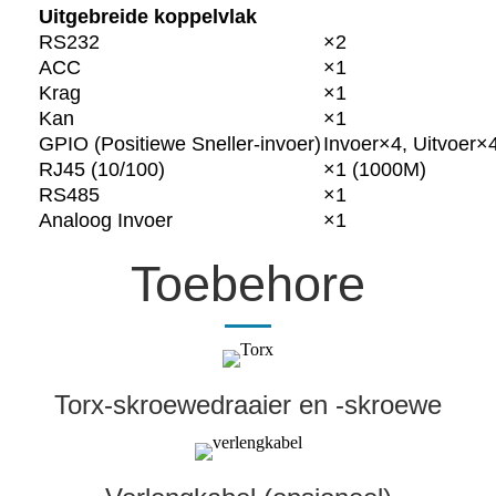
Uitgebreide koppelvlak
RS232
×2
ACC
×1
Krag
×1
Kan
×1
GPIO (Positiewe Sneller-invoer)
Invoer×4, Uitvoer×
RJ45 (10/100)
×1 (1000M)
RS485
×1
Analoog Invoer
×1
Toebehore
Torx-skroewedraaier en -skroewe