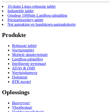
10-duim Linux-robuuste tablet
Industriële tablet
Onsdeur 1000nits Landbou-uitstalling
Presisieboerdery-tablet
Nat aanraking en handskoen-aanraakskerm
Produkte
Robuuste tablet
Voertuigtablet
Mobiele dataterminale
Landbou-uitstalling
Intelligente terminaal
ADAS & DMS
Voertuigkamera
Dokstasie
RTK-toestel
Oplossings
Busvervoer
Vlootbestuur
Vurkhyserveiligheid