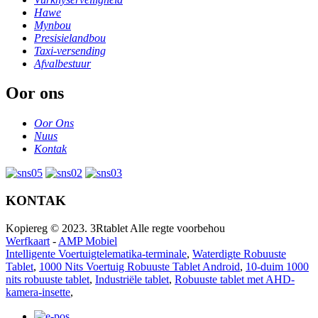
Hawe
Mynbou
Presisielandbou
Taxi-versending
Afvalbestuur
Oor ons
Oor Ons
Nuus
Kontak
KONTAK
Kopiereg © 2023. 3Rtablet Alle regte voorbehou
Werfkaart
-
AMP Mobiel
Intelligente Voertuigtelematika-terminale
,
Waterdigte Robuuste
Tablet
,
1000 Nits Voertuig Robuuste Tablet Android
,
10-duim 1000
nits robuuste tablet
,
Industriële tablet
,
Robuuste tablet met AHD-
kamera-insette
,