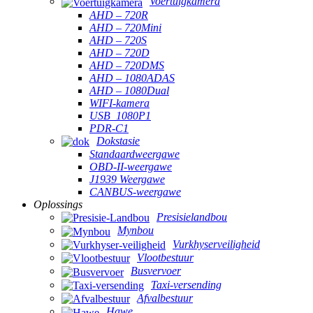
Voertuigkamera
AHD – 720R
AHD – 720Mini
AHD – 720S
AHD – 720D
AHD – 720DMS
AHD – 1080ADAS
AHD – 1080Dual
WIFI-kamera
USB_1080P1
PDR-C1
Dokstasie
Standaardweergawe
OBD-II-weergawe
J1939 Weergawe
CANBUS-weergawe
Oplossings
Presisielandbou
Mynbou
Vurkhyserveiligheid
Vlootbestuur
Busvervoer
Taxi-versending
Afvalbestuur
Hawe