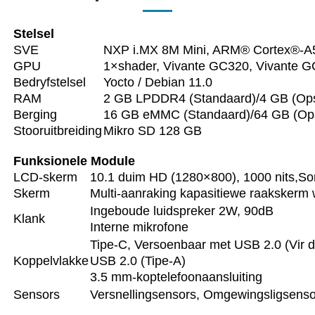
Stelsel
SVE
NXP i.MX 8M Mini, ARM® Cortex®-A
GPU
1×shader, Vivante GC320, Vivante 
Bedryfstelsel
Yocto / Debian 11.0
RAM
2 GB LPDDR4 (Standaard)/4 GB (Ops
Berging
16 GB eMMC (Standaard)/64 GB (Ops
Stooruitbreiding
Mikro SD 128 GB
Funksionele Module
LCD-skerm
10.1 duim HD (1280×800), 1000 nits,
So
Skerm
Multi-aanraking kapasitiewe raaksker
Ingeboude luidspreker 2W, 90dB
Klank
Interne mikrofone
Tipe-C, Versoenbaar met USB 2.0 (Vir 
Koppelvlakke
USB 2.0 (Tipe-A)
3.5 mm-koptelefoonaansluiting
Sensors
Versnellingsensors, Omgewingsligsens